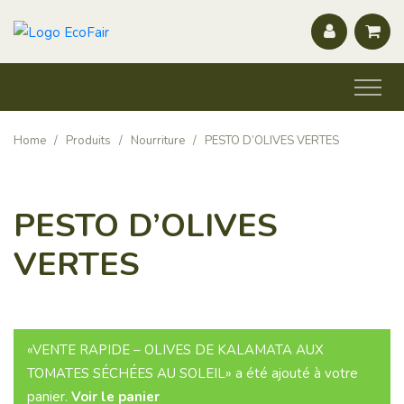
Home
/
Produits
/
Nourriture
/
PESTO D’OLIVES VERTES
PESTO D’OLIVES
VERTES
«VENTE RAPIDE – OLIVES DE KALAMATA AUX
TOMATES SÉCHÉES AU SOLEIL» a été ajouté à votre
panier.
Voir le panier