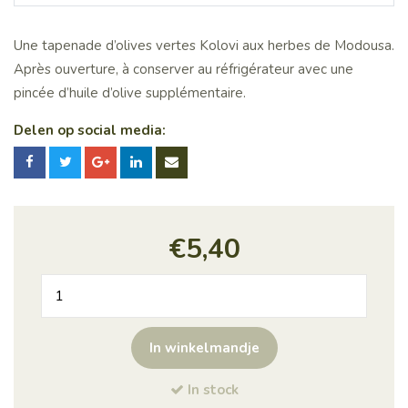
Une tapenade d’olives vertes Kolovi aux herbes de Modousa.
Après ouverture, à conserver au réfrigérateur avec une
pincée d’huile d’olive supplémentaire.
Delen op social media:
€
5,40
quantité
de
PESTO
In winkelmandje
D'OLIVES
VERTES
In stock