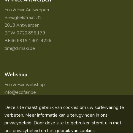
Eco & Fair Antwerpen
Breughelstraat 31
2018 Antwerpen
BTW 0720.896.179
BE46 8919 1401 4236
tim@climaxi.be
Webshop
Eco & Fair webshop
info@ecofair.be
Deze site maakt gebruik van cookies om uw surfervaring te
verbeten. Meer informatie kan u terugvinden in ons
Copyright
Privacy
- Prijzen incl. BTW tenzij
COPIXA
privacybeleid. Door deze site te gebruiken stemt u in met
2026 -
disclaimer
anders vermeld - Site by
ons privacybeleid en het gebruik van cookies.