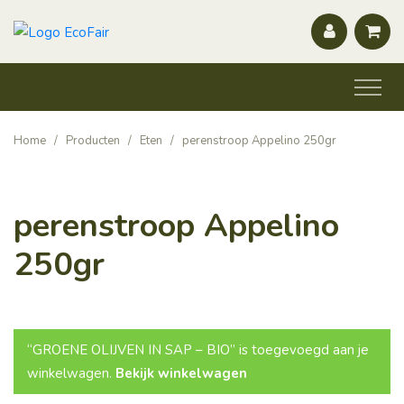
Home
/
Producten
/
Eten
/
perenstroop Appelino 250gr
perenstroop Appelino
250gr
“GROENE OLIJVEN IN SAP – BIO” is toegevoegd aan je
winkelwagen.
Bekijk winkelwagen