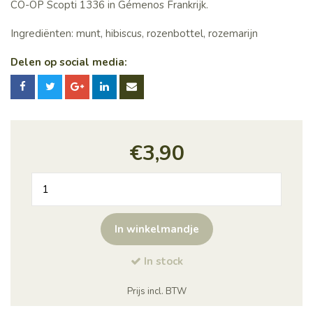
CO-OP Scopti 1336 in Gémenos Frankrijk.
Ingrediënten: munt, hibiscus, rozenbottel, rozemarijn
Delen op social media:
€
3,90
kruiden
thee
Tonifiante
In winkelmandje
aantal
In stock
Prijs incl. BTW