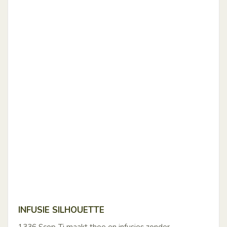
INFUSIE SILHOUETTE
1336 Scop-Ti maakt thee en infusies zonder