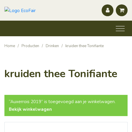
Home
/
Producten
/
Drinken
/
kruiden thee Tonifiante
kruiden thee Tonifiante
“Auxerrois 2019” is toegevoegd aan je winkelwagen.
Bekijk winkelwagen