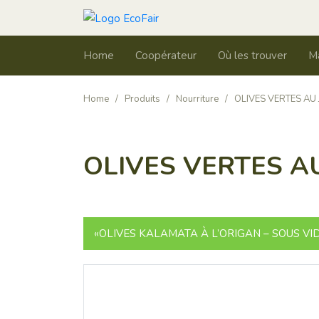
Home
Coopérateur
Où les trouver
M
Home
/
Produits
/
Nourriture
/
OLIVES VERTES AU 
OLIVES VERTES AU
«OLIVES KALAMATA À L’ORIGAN – SOUS VIDE» 