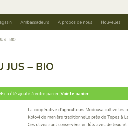
agasin
Ambassadeurs
A propos de nous
Nouvelles
JUS – BIO
 JUS – BIO
a été ajouté à votre panier.
Voir le panier
La coopérative d’agriculteurs Modousa cultive les o
Kolovi de manière traditionnelle près de Tepes à L
Ces olives sont conservées en fûts avec de l’eau et 