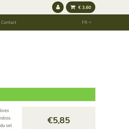
€ 3,60
Contact
FR
lives
€
5,85
esbos.
du sel