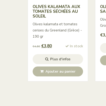
OLIVES KALAMATA AUX
OL
TOMATES SÉCHÉES AU
SA
SOLEIL
Oli
Olives kalamata et tomates
Gro
cerises du Greenland (Grèce) -
€
3
190 gr
Le
Le
€
3,80
In stock
€
4,80
prix
prix
initial
actuel
Plus d'infos
était :
est :
€4,80.
€3,80.
Ajouter au panier