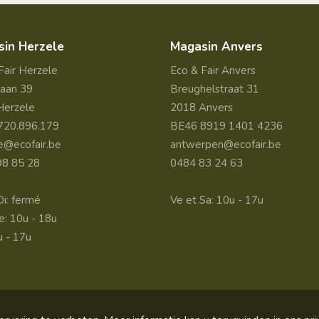
in Herzele
Magasin Anvers
Fair Herzele
Eco & Fair Anvers
aan 39
Breughelstraat 31
Herzele
2018 Anvers
720.896.179
BE46 8919 1401 4236
e@ecofair.be
antwerpen@ecofair.be
98 85 28
0484 83 24 63
Di: fermé
Ve et Sa: 10u - 17u
e: 10u - 18u
u - 17u
are incl. VAT unless otherwise specified - Site by
COPIXA