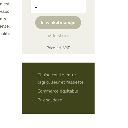
quantité
n est
de
essus
OLIVES
nts
In winkelmandje
VERTES
tense.
AU
ualité
In stock
JUS
-
Price incl. VAT
BIO
Chaîne courte entre
l'agriculteur et l'assiette
Commerce équitable
Prix ​​solidaire