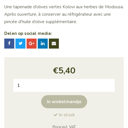
Une tapenade d’olives vertes Kolovi aux herbes de Modousa.
Après ouverture, à conserver au réfrigérateur avec une
pincée d’huile d’olive supplémentaire.
Delen op social media:
€
5,40
quantité
de
PESTO
In winkelmandje
D'OLIVES
VERTES
In stock
Price incl. VAT