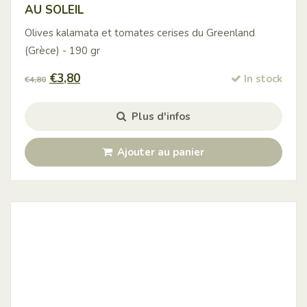
AU SOLEIL
Olives kalamata et tomates cerises du Greenland
(Grèce) - 190 gr
Le
Le
€
3,80
In stock
€
4,80
prix
prix
initial
actuel
Plus d'infos
était :
est :
€4,80.
€3,80.
Ajouter au panier