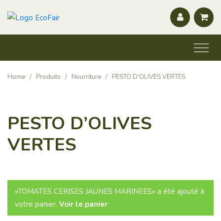
Home
/
Produits
/
Nourriture
/
PESTO D’OLIVES VERTES
PESTO D’OLIVES
VERTES
«TOMATES CERISES JAUNES MARINEES» a été ajouté à
votre panier.
Voir le panier